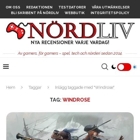
OM OSS
REDAKTIONEN
TESTDATORER
VÅRA UTMÄRKELSER
BLI SKRIBENT PÅ NÖRDLIV
WEBBUTIK
INTEGRITETSPOLICY
Av gamers, för gamers – spel, tech och nörderi sedan 2014.
Hem
Taggar
Inlägg taggade med "Windrose"
TAG:
WINDROSE