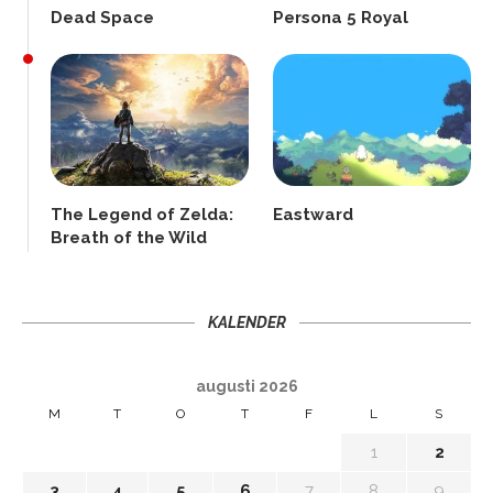
Dead Space
Persona 5 Royal
The Legend of Zelda:
Eastward
Breath of the Wild
KALENDER
augusti 2026
M
T
O
T
F
L
S
1
2
3
4
5
6
7
8
9