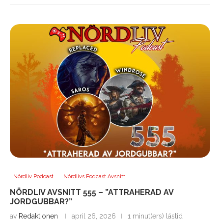
Nördliv Podcast
Nördlivs Podcast Avsnitt
NÖRDLIV AVSNITT 555 – ”ATTRAHERAD AV
JORDGUBBAR?”
av
Redaktionen
april 26, 2026
1 minut(ers) lästid