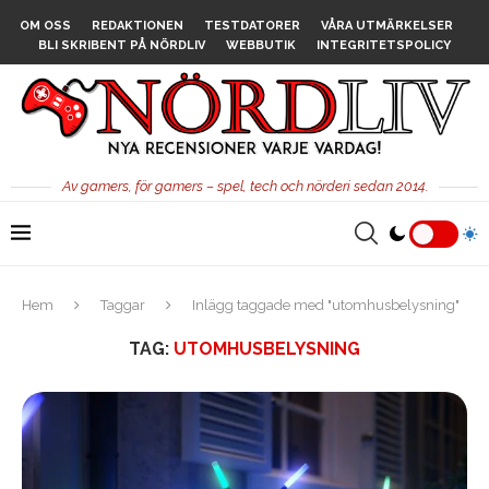
OM OSS
REDAKTIONEN
TESTDATORER
VÅRA UTMÄRKELSER
BLI SKRIBENT PÅ NÖRDLIV
WEBBUTIK
INTEGRITETSPOLICY
Av gamers, för gamers – spel, tech och nörderi sedan 2014.
Hem
Taggar
Inlägg taggade med "utomhusbelysning"
TAG:
UTOMHUSBELYSNING