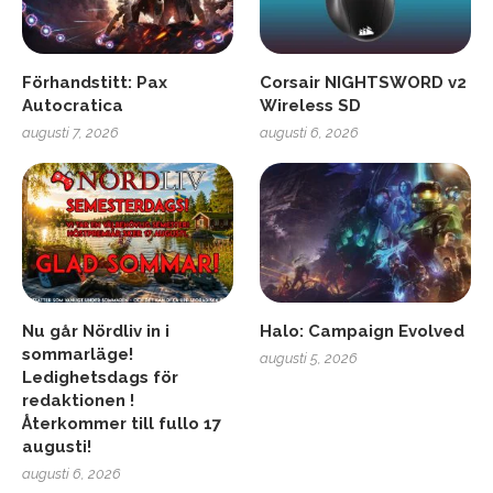
Förhandstitt: Pax
Corsair NIGHTSWORD v2
Autocratica
Wireless SD
augusti 7, 2026
augusti 6, 2026
Nu går Nördliv in i
Halo: Campaign Evolved
sommarläge!
augusti 5, 2026
Ledighetsdags för
redaktionen !
Återkommer till fullo 17
augusti!
augusti 6, 2026