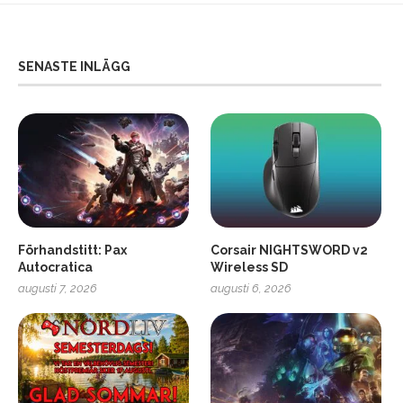
SENASTE INLÄGG
Förhandstitt: Pax
Corsair NIGHTSWORD v2
Autocratica
Wireless SD
augusti 7, 2026
augusti 6, 2026
2
Soundcore Liberty 5 Pro