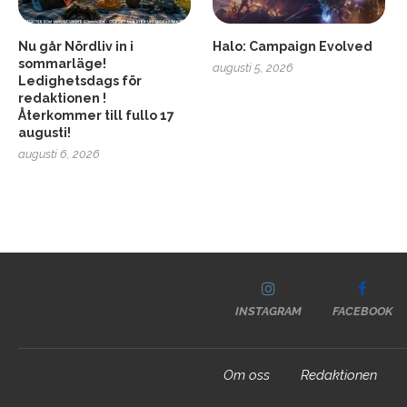
Nu går Nördliv in i
Halo: Campaign Evolved
sommarläge!
augusti 5, 2026
Ledighetsdags för
redaktionen !
Återkommer till fullo 17
augusti!
augusti 6, 2026
INSTAGRAM
FACEBOOK
Om oss
Redaktionen