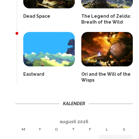
Dead Space
The Legend of Zelda:
Breath of the Wild
Eastward
Ori and the Will of the
Wisps
KALENDER
augusti 2026
M
T
O
T
F
L
S