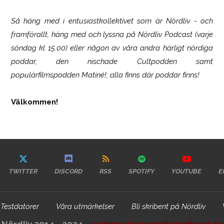
Så häng med i entusiastkollektivet som är
Nördliv
- och
framförallt, häng med och lyssna på Nördliv Podcast (varje
söndag kl 15.00) eller någon av våra andra härligt nördiga
poddar, den nischade Cultpodden samt
populärfilmspodden Matiné!; alla finns där poddar finns!
Välkommen!
TWITTER
DISCORD
RSS
SPOTIFY
YOUTUBE
E
Testdatorer
Våra utmärkelser
Bli skribent på Nördliv
Nördliv 2014 - 2024 -
webmaster@nordlivpodcast.se