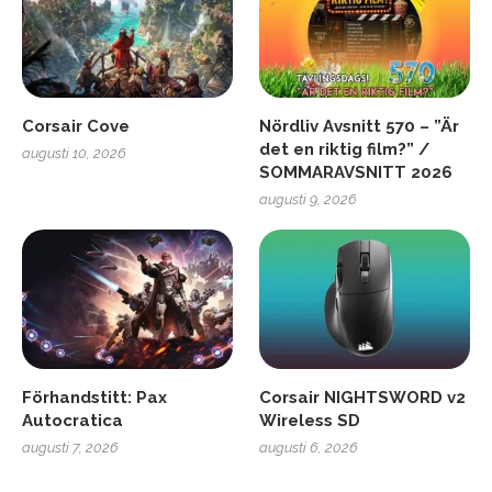
Corsair Cove
Nördliv Avsnitt 570 – ”Är
det en riktig film?” /
augusti 10, 2026
SOMMARAVSNITT 2026
augusti 9, 2026
Förhandstitt: Pax
Corsair NIGHTSWORD v2
Autocratica
Wireless SD
augusti 7, 2026
augusti 6, 2026