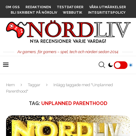
OM OSS
REDAKTIONEN
TESTDATORER
VÅRA UTMÄRKELSER
BLI SKRIBENT PÅ NÖRDLIV
WEBBUTIK
INTEGRITETSPOLICY
Av gamers, för gamers – spel, tech och nörderi sedan 2014.
Hem
Taggar
Inlägg taggade med "Unplanned
Parenthood"
TAG:
UNPLANNED PARENTHOOD