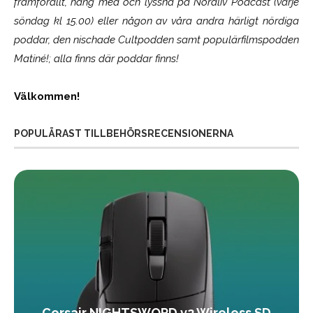
framförallt, häng med och lyssna på Nördliv Podcast (varje
söndag kl 15.00) eller någon av våra andra härligt nördiga
poddar, den nischade Cultpodden samt populärfilmspodden
Matiné!; alla finns där poddar finns!
Välkommen!
POPULÄRAST TILLBEHÖRSRECENSIONERNA
Corsair NIGHTSWORD v2 Wireless SD