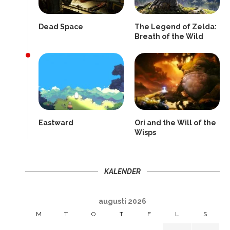
Dead Space
The Legend of Zelda:
Breath of the Wild
Eastward
Ori and the Will of the
Wisps
KALENDER
augusti 2026
M
T
O
T
F
L
S