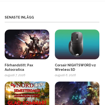
SENASTE INLÄGG
Förhandstitt: Pax
Corsair NIGHTSWORD v2
Autocratica
Wireless SD
augusti 7, 2026
augusti 6, 2026
2
Soundcore Liberty 5 Pro