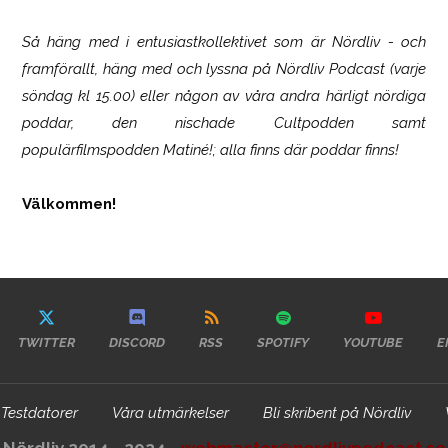
Så häng med i entusiastkollektivet som är
Nördliv
- och
framförallt, häng med och lyssna på Nördliv Podcast (varje
söndag kl 15.00) eller någon av våra andra härligt nördiga
poddar, den nischade Cultpodden samt
populärfilmspodden Matiné!; alla finns där poddar finns!
Välkommen!
TWITTER
DISCORD
RSS
SPOTIFY
YOUTUBE
E
Testdatorer
Våra utmärkelser
Bli skribent på Nördliv
Nördliv 2014 - 2024 -
webmaster@nordlivpodcast.se