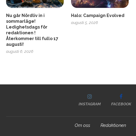
Nu går Nördliv in i
Halo: Campaign Evolved
sommarläge!
augusti 5, 2026
Ledighetsdags för
redaktionen !
Återkommer till fullo 17
augusti!
augusti 6, 2026
INSTAGRAM
FACEBOOK
Om oss
Redaktionen