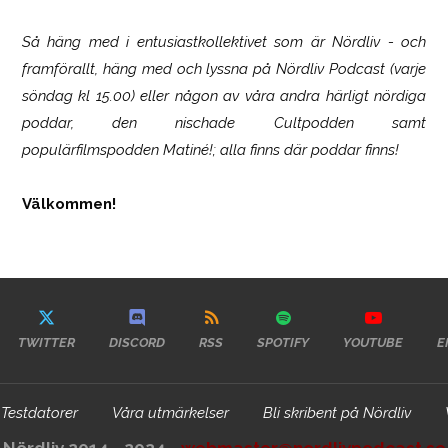
Så häng med i entusiastkollektivet som är
Nördliv
- och
framförallt, häng med och lyssna på Nördliv Podcast (varje
söndag kl 15.00) eller någon av våra andra härligt nördiga
poddar, den nischade Cultpodden samt
populärfilmspodden Matiné!; alla finns där poddar finns!
Välkommen!
TWITTER
DISCORD
RSS
SPOTIFY
YOUTUBE
E
Testdatorer
Våra utmärkelser
Bli skribent på Nördliv
Nördliv 2014 - 2024 -
webmaster@nordlivpodcast.se