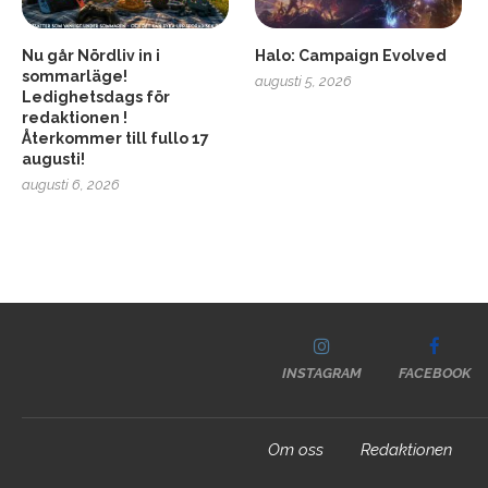
Nu går Nördliv in i
Halo: Campaign Evolved
sommarläge!
augusti 5, 2026
Ledighetsdags för
redaktionen !
Återkommer till fullo 17
augusti!
augusti 6, 2026
INSTAGRAM
FACEBOOK
Om oss
Redaktionen