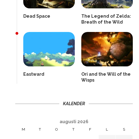
Dead Space
The Legend of Zelda:
Breath of the Wild
Eastward
Ori and the Will of the
Wisps
KALENDER
augusti 2026
M
T
O
T
F
L
S