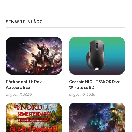
SENASTE INLÄGG
Förhandstitt: Pax
Corsair NIGHTSWORD v2
Autocratica
Wireless SD
augusti 7, 2026
augusti 6, 2026
2
Soundcore Liberty 5 Pro