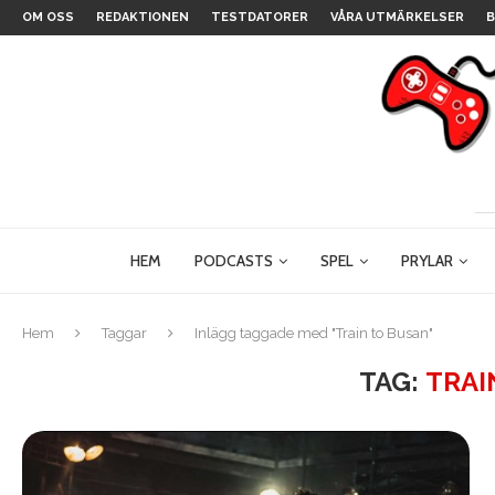
OM OSS
REDAKTIONEN
TESTDATORER
VÅRA UTMÄRKELSER
B
HEM
PODCASTS
SPEL
PRYLAR
Hem
Taggar
Inlägg taggade med "Train to Busan"
TAG:
TRAI