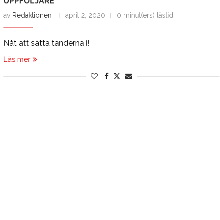
UPPFÖLJARE
av
Redaktionen
april 2, 2020
0 minut(ers) lästid
Nåt att sätta tänderna i!
Läs mer