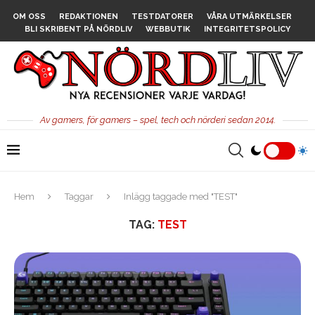
OM OSS
REDAKTIONEN
TESTDATORER
VÅRA UTMÄRKELSER
BLI SKRIBENT PÅ NÖRDLIV
WEBBUTIK
INTEGRITETSPOLICY
Av gamers, för gamers – spel, tech och nörderi sedan 2014.
Hem
Taggar
Inlägg taggade med "TEST"
TAG:
TEST