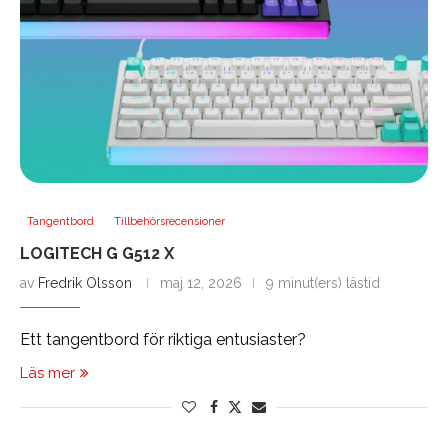
Tangentbord
Tillbehörsrecensioner
LOGITECH G G512 X
av
Fredrik Olsson
maj 12, 2026
9 minut(ers) lästid
Ett tangentbord för riktiga entusiaster?
Läs mer