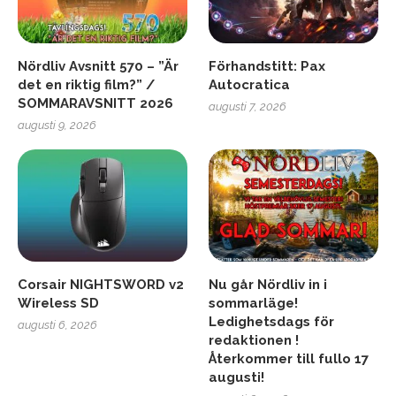
Nördliv Avsnitt 570 – ”Är
Förhandstitt: Pax
det en riktig film?” /
Autocratica
SOMMARAVSNITT 2026
augusti 7, 2026
augusti 9, 2026
Corsair NIGHTSWORD v2
Nu går Nördliv in i
Wireless SD
sommarläge!
Ledighetsdags för
augusti 6, 2026
redaktionen !
Återkommer till fullo 17
augusti!