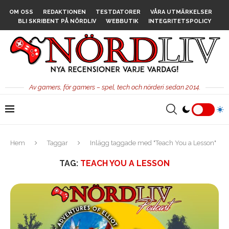
OM OSS
REDAKTIONEN
TESTDATORER
VÅRA UTMÄRKELSER
BLI SKRIBENT PÅ NÖRDLIV
WEBBUTIK
INTEGRITETSPOLICY
Av gamers, för gamers – spel, tech och nörderi sedan 2014.
Hem
Taggar
Inlägg taggade med "Teach You a Lesson"
TAG:
TEACH YOU A LESSON