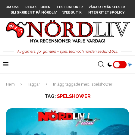
OM OSS
REDAKTIONEN
TESTDATORER
VÅRA UTMÄRKELSER
BLI SKRIBENT PÅ NÖRDLIV
WEBBUTIK
INTEGRITETSPOLICY
Av gamers, för gamers – spel, tech och nörderi sedan 2014.
Hem
Taggar
Inlägg taggade med "spelshower"
TAG:
SPELSHOWER