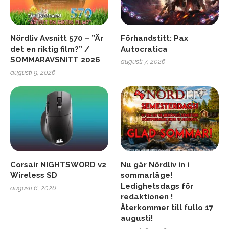
Nördliv Avsnitt 570 – ”Är
Förhandstitt: Pax
det en riktig film?” /
Autocratica
SOMMARAVSNITT 2026
augusti 7, 2026
augusti 9, 2026
Corsair NIGHTSWORD v2
Nu går Nördliv in i
Wireless SD
sommarläge!
Ledighetsdags för
augusti 6, 2026
redaktionen !
Återkommer till fullo 17
augusti!