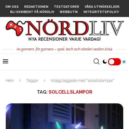
OM OSS
REDAKTIONEN
TESTDATORER
VÅRA UTMÄRKELSER
BLI SKRIBENT PÅ NÖRDLIV
WEBBUTIK
INTEGRITETSPOLICY
Av gamers, för gamers – spel, tech och nörderi sedan 2014.
Hem
Taggar
Inlägg taggade med "solcellslampor"
TAG:
SOLCELLSLAMPOR