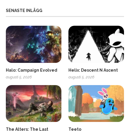
SENASTE INLÄGG
Halo: Campaign Evolved
Helix: Descent N Ascent
augusti 5, 2026
augusti 5, 2026
ro
SCUF Gaming Omega
The Alters: The Last
Teeto