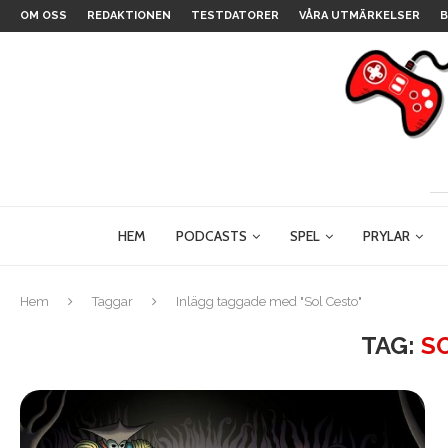
OM OSS
REDAKTIONEN
TESTDATORER
VÅRA UTMÄRKELSER
B
HEM
PODCASTS
SPEL
PRYLAR
Hem
Taggar
Inlägg taggade med "Sol Cesto"
TAG:
S