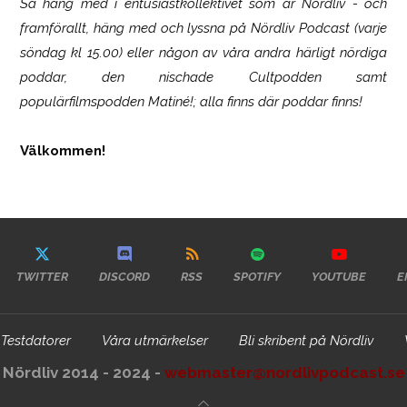
Så häng med i entusiastkollektivet som är
Nördliv
- och
framförallt, häng med och lyssna på Nördliv Podcast (varje
söndag kl 15.00) eller någon av våra andra härligt nördiga
poddar, den nischade Cultpodden samt
populärfilmspodden Matiné!; alla finns där poddar finns!
Välkommen!
TWITTER
DISCORD
RSS
SPOTIFY
YOUTUBE
E
Testdatorer
Våra utmärkelser
Bli skribent på Nördliv
Nördliv 2014 - 2024 -
webmaster@nordlivpodcast.se