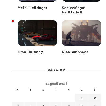
Metal: Hellsinger
Senuas Saga:
Hellblade II
Gran Turismo 7
NieR: Automata
KALENDER
augusti 2026
M
T
O
T
F
L
S
1
2