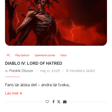
PC
Playstation
Spelrecensioner
Xbox
DIABLO IV: LORD OF HATRED
av
Fredrik Olsson
maj 11, 2026
8 minut(ers) lästid
Fans lär älska det – andra lär tveka…
Läs mer