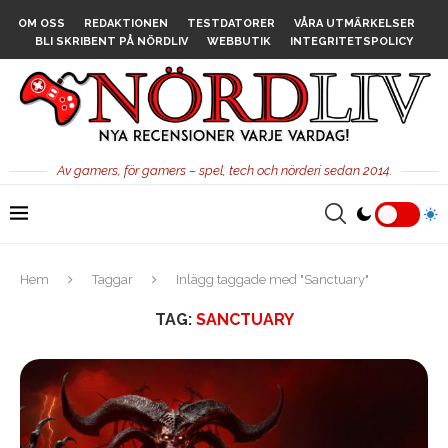
OM OSS
REDAKTIONEN
TESTDATORER
VÅRA UTMÄRKELSER
BLI SKRIBENT PÅ NÖRDLIV
WEBBUTIK
INTEGRITETSPOLICY
Av gamers, för gamers – spel, tech och nörderi sedan 2014.
Hem
Taggar
Inlägg taggade med "Sanctuary"
TAG:
SANCTUARY