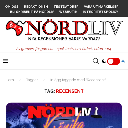
OM OSS
REDAKTIONEN
TESTDATORER
VÅRA UTMÄRKELSER
BLI SKRIBENT PÅ NÖRDLIV
WEBBUTIK
INTEGRITETSPOLICY
Av gamers, för gamers – spel, tech och nörderi sedan 2014.
Hem
Taggar
Inlägg taggade med "Recensent"
TAG:
RECENSENT