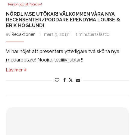
Personligt på Nördliv!
NÖRDLIV.SE UTÖKAR! VÄLKOMMEN VÅRA NYA
RECENSENTER/PODDARE EPENDYMA LOUISE &
ERIK HÖGLUND!
av
Redaktionen
mars 9, 2017
1 minut(ers) lästid
Vi har nöjet att presentera ytterligare två sköna nya
medarbetare! Nööird-leeiiiiv jublar!!
Läs mer