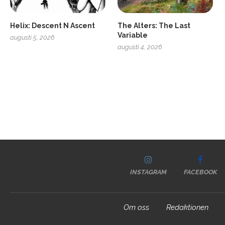
Helix: Descent N Ascent
The Alters: The Last
Variable
augusti 5, 2026
augusti 4, 2026
INSTAGRAM
FACEBOOK
Om oss
Redaktionen