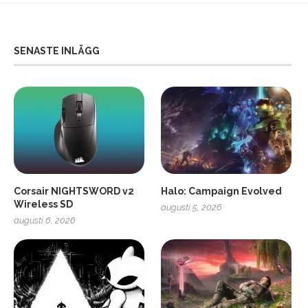
SENASTE INLÄGG
Corsair NIGHTSWORD v2
Halo: Campaign Evolved
Wireless SD
augusti 5, 2026
augusti 6, 2026
2
Soundcore Liberty 5 Pro