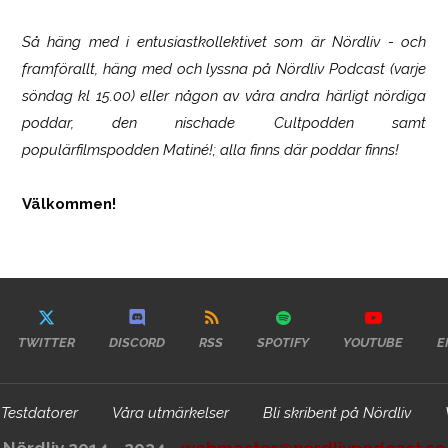
Så häng med i entusiastkollektivet som är
Nördliv
- och
framförallt, häng med och lyssna på Nördliv Podcast (varje
söndag kl 15.00) eller någon av våra andra härligt nördiga
poddar, den nischade Cultpodden samt
populärfilmspodden Matiné!; alla finns där poddar finns!
Välkommen!
TWITTER
DISCORD
RSS
SPOTIFY
YOUTUBE
E
Testdatorer
Våra utmärkelser
Bli skribent på Nördliv
Nördliv 2014 - 2024 -
webmaster@nordlivpodcast.se