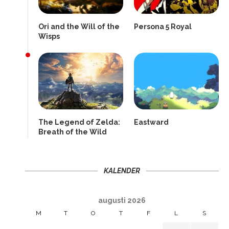
Ori and the Will of the
Persona 5 Royal
Wisps
The Legend of Zelda:
Eastward
Breath of the Wild
KALENDER
augusti 2026
M
T
O
T
F
L
S