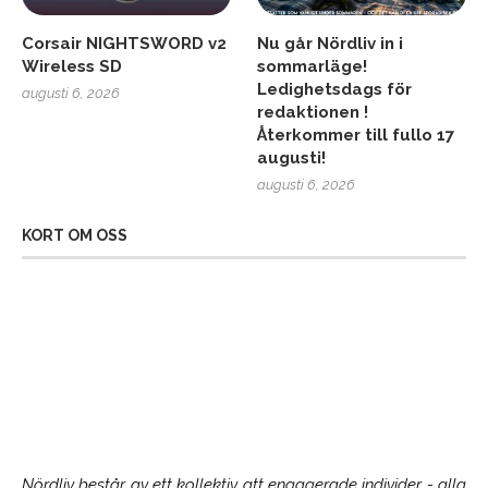
Corsair NIGHTSWORD v2
Nu går Nördliv in i
Wireless SD
sommarläge!
Ledighetsdags för
augusti 6, 2026
redaktionen !
Återkommer till fullo 17
augusti!
augusti 6, 2026
KORT OM OSS
Nördliv består av ett kollektiv att engagerade individer - alla