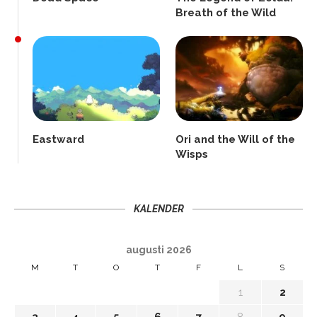
Breath of the Wild
Eastward
Ori and the Will of the
Wisps
KALENDER
augusti 2026
M
T
O
T
F
L
S
1
2
3
4
5
6
7
8
9