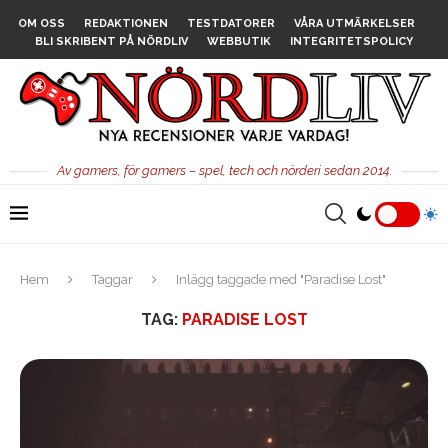
OM OSS
REDAKTIONEN
TESTDATORER
VÅRA UTMÄRKELSER
BLI SKRIBENT PÅ NÖRDLIV
WEBBUTIK
INTEGRITETSPOLICY
Av gamers, för gamers – spel, tech och nörderi sedan 2014.
Hem
Taggar
Inlägg taggade med "Paradise Lost"
TAG:
PARADISE LOST