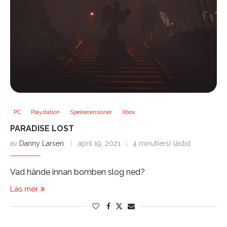
PC
Playstation
Spelrecensioner
Xbox
PARADISE LOST
av
Danny Larsen
april 19, 2021
4 minut(ers) lästid
Vad hände innan bomben slog ned?
Läs mer