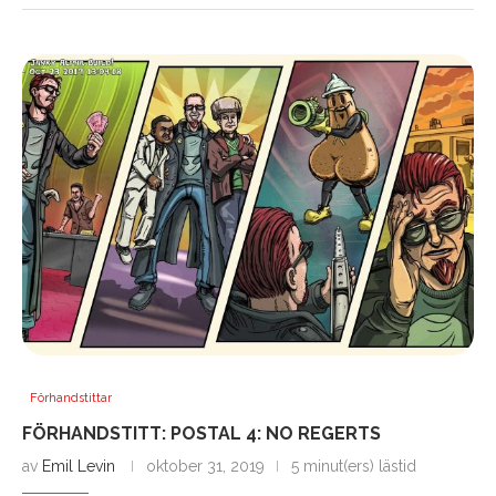
Förhandstittar
FÖRHANDSTITT: POSTAL 4: NO REGERTS
av
Emil Levin
oktober 31, 2019
5 minut(ers) lästid