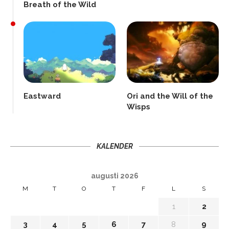
Breath of the Wild
Eastward
Ori and the Will of the
Wisps
KALENDER
augusti 2026
M
T
O
T
F
L
S
1
2
3
4
5
6
7
8
9