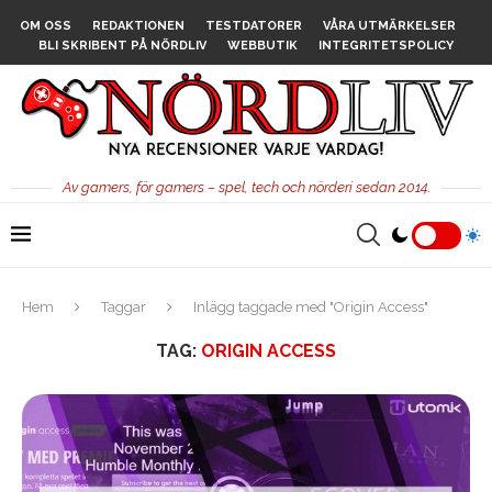
OM OSS
REDAKTIONEN
TESTDATORER
VÅRA UTMÄRKELSER
BLI SKRIBENT PÅ NÖRDLIV
WEBBUTIK
INTEGRITETSPOLICY
Av gamers, för gamers – spel, tech och nörderi sedan 2014.
Hem
Taggar
Inlägg taggade med "Origin Access"
TAG:
ORIGIN ACCESS