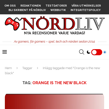
OM OSS
REDAKTIONEN
TESTDATORER
VÅRA UTMÄRKELSER
BLI SKRIBENT PÅ NÖRDLIV
WEBBUTIK
INTEGRITETSPOLICY
Av gamers, för gamers – spel, tech och nörderi sedan 2014.
Hem
Taggar
Inlägg taggade med "Orange is the new
black"
TAG:
ORANGE IS THE NEW BLACK