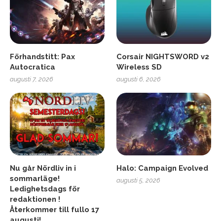
Förhandstitt: Pax
Corsair NIGHTSWORD v2
Autocratica
Wireless SD
augusti 7, 2026
augusti 6, 2026
Nu går Nördliv in i
Halo: Campaign Evolved
sommarläge!
augusti 5, 2026
Ledighetsdags för
redaktionen !
Återkommer till fullo 17
augusti!