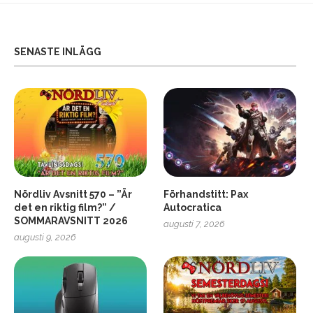
SENASTE INLÄGG
Nördliv Avsnitt 570 – ”Är
Förhandstitt: Pax
det en riktig film?” /
Autocratica
SOMMARAVSNITT 2026
augusti 7, 2026
2
Soundcore Liberty 5 Pro
augusti 9, 2026