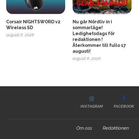
Corsair NIGHTSWORD v2
Nu går Nördliv in i
Wireless SD
sommarläge!
Ledighetsdags för
augusti 6, 2026
redaktionen !
Återkommer till fullo 17
augusti!
augusti 6, 2026
INSTAGRAM
FACEBOOK
Om oss
Redaktionen