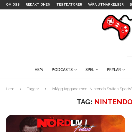
OM OSS
REDAKTIONEN
TESTDATORER
VÅRA UTMÄRKELSER
B
HEM
PODCASTS
SPEL
PRYLAR
Hem
Taggar
Inlägg taggade med "Nintendo Switch Sports"
TAG:
NINTENDO