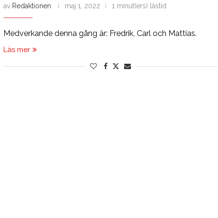
av
Redaktionen
maj 1, 2022
1 minut(ers) lästid
Medverkande denna gång är: Fredrik, Carl och Mattias.
Läs mer