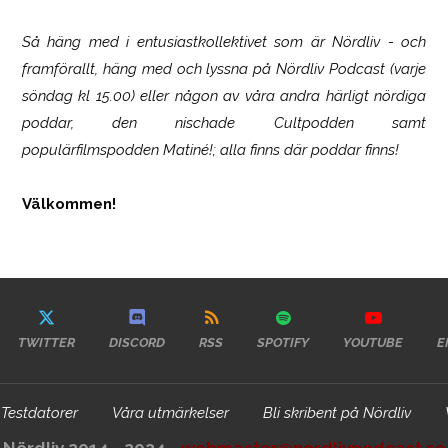
Så häng med i entusiastkollektivet som är
Nördliv
- och
framförallt, häng med och lyssna på Nördliv Podcast (varje
söndag kl 15.00) eller någon av våra andra härligt nördiga
poddar, den nischade Cultpodden samt
populärfilmspodden Matiné!; alla finns där poddar finns!
Välkommen!
TWITTER
DISCORD
RSS
SPOTIFY
YOUTUBE
E
Testdatorer
Våra utmärkelser
Bli skribent på Nördliv
Nördliv 2014 - 2024 -
webmaster@nordlivpodcast.se