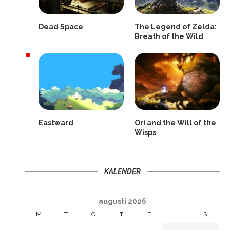
Dead Space
The Legend of Zelda:
Breath of the Wild
Eastward
Ori and the Will of the
Wisps
KALENDER
augusti 2026
M
T
O
T
F
L
S