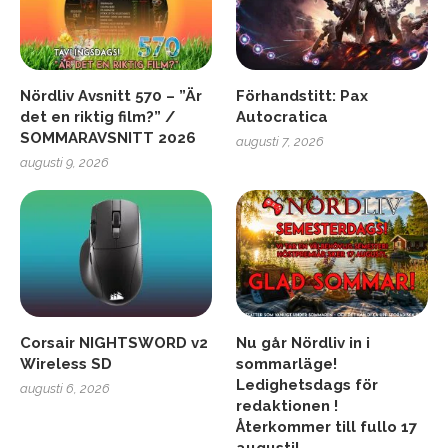
Nördliv Avsnitt 570 – ”Är
Förhandstitt: Pax
det en riktig film?” /
Autocratica
SOMMARAVSNITT 2026
augusti 7, 2026
augusti 9, 2026
Corsair NIGHTSWORD v2
Nu går Nördliv in i
Wireless SD
sommarläge!
Ledighetsdags för
augusti 6, 2026
redaktionen !
Återkommer till fullo 17