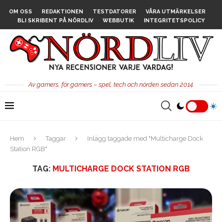
OM OSS
REDAKTIONEN
TESTDATORER
VÅRA UTMÄRKELSER
BLI SKRIBENT PÅ NÖRDLIV
WEBBUTIK
INTEGRITETSPOLICY
Av gamers, för gamers – spel, tech och nörderi sedan 2014.
Hem
Taggar
Inlägg taggade med "Multicharge Dock
Station RGB"
TAG:
MULTICHARGE DOCK STATION RGB