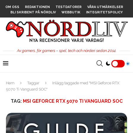
OM OSS
REDAKTIONEN
TESTDATORER
VÅRA UTMÄRKELSER
BLI SKRIBENT PÅ NÖRDLIV
WEBBUTIK
INTEGRITETSPOLICY
Av gamers, för gamers – spel, tech och nörderi sedan 2014.
Hem
Taggar
Inlägg taggade med "MSI Geforce RTX
5070 Ti Vanguard SOC"
TAG:
MSI GEFORCE RTX 5070 TI VANGUARD SOC