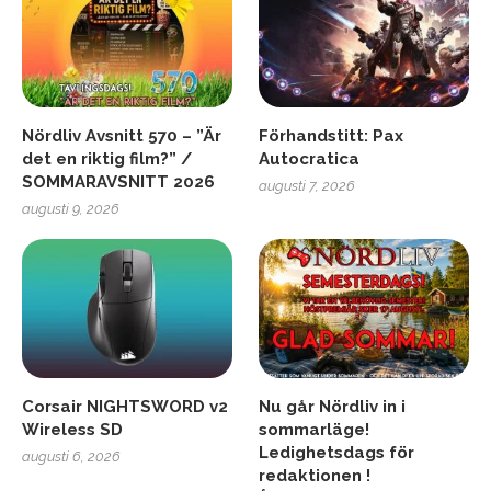
Nördliv Avsnitt 570 – ”Är
Förhandstitt: Pax
det en riktig film?” /
Autocratica
SOMMARAVSNITT 2026
augusti 7, 2026
augusti 9, 2026
Corsair NIGHTSWORD v2
Nu går Nördliv in i
Wireless SD
sommarläge!
Ledighetsdags för
augusti 6, 2026
redaktionen !