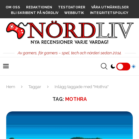
OM OSS
REDAKTIONEN
TESTDATORER
VÅRA UTMÄRKELSER
BLI SKRIBENT PÅ NÖRDLIV
WEBBUTIK
INTEGRITETSPOLICY
Av gamers, för gamers – spel, tech och nörderi sedan 2014.
Hem
Taggar
Inlägg taggade med "Mothra"
TAG:
MOTHRA