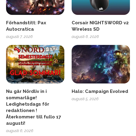
Förhandstitt: Pax
Corsair NIGHTSWORD v2
Autocratica
Wireless SD
augusti 7, 2026
augusti 6, 2026
Nu går Nördliv in i
Halo: Campaign Evolved
sommarläge!
augusti 5, 2026
Ledighetsdags för
redaktionen !
Återkommer till fullo 17
augusti!
augusti 6, 2026