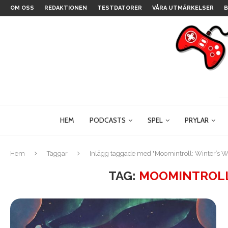
OM OSS
REDAKTIONEN
TESTDATORER
VÅRA UTMÄRKELSER
B
HEM
PODCASTS
SPEL
PRYLAR
Hem
Taggar
Inlägg taggade med "Moomintroll: Winter’s 
TAG:
MOOMINTROLL