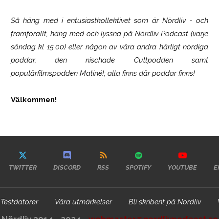
Så häng med i entusiastkollektivet som är
Nördliv
- och
framförallt, häng med och lyssna på Nördliv Podcast (varje
söndag kl 15.00) eller någon av våra andra härligt nördiga
poddar, den nischade Cultpodden samt
populärfilmspodden Matiné!; alla finns där poddar finns!
Välkommen!
TWITTER
DISCORD
RSS
SPOTIFY
YOUTUBE
E
Testdatorer
Våra utmärkelser
Bli skribent på Nördliv
Nördliv 2014 - 2024 -
webmaster@nordlivpodcast.se