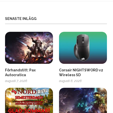
SENASTE INLÄGG
Förhandstitt: Pax
Corsair NIGHTSWORD v2
Autocratica
Wireless SD
augusti 7, 2026
augusti 6, 2026
2
Soundcore Liberty 5 Pro