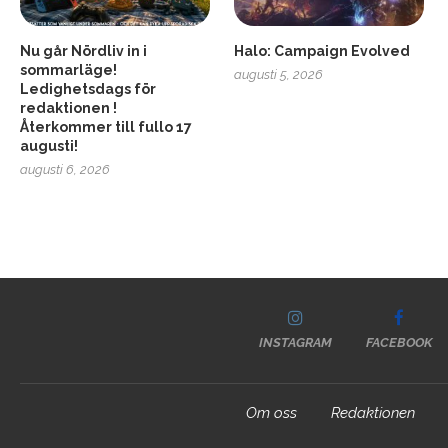
Nu går Nördliv in i
Halo: Campaign Evolved
sommarläge!
augusti 5, 2026
Ledighetsdags för
redaktionen !
Återkommer till fullo 17
augusti!
augusti 6, 2026
INSTAGRAM
FACEBOOK
Om oss
Redaktionen