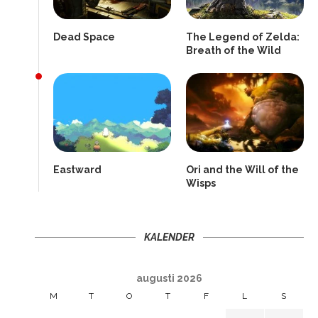
Dead Space
The Legend of Zelda:
Breath of the Wild
Eastward
Ori and the Will of the
Wisps
KALENDER
augusti 2026
M
T
O
T
F
L
S