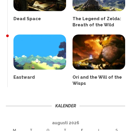
Dead Space
The Legend of Zelda:
Breath of the Wild
Eastward
Ori and the Will of the
Wisps
KALENDER
augusti 2026
M
T
O
T
F
L
S