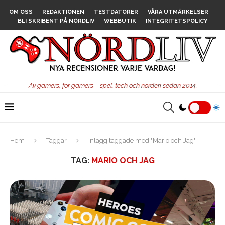
OM OSS
REDAKTIONEN
TESTDATORER
VÅRA UTMÄRKELSER
BLI SKRIBENT PÅ NÖRDLIV
WEBBUTIK
INTEGRITETSPOLICY
Av gamers, för gamers – spel, tech och nörderi sedan 2014.
Hem
Taggar
Inlägg taggade med "Mario och Jag"
TAG:
MARIO OCH JAG