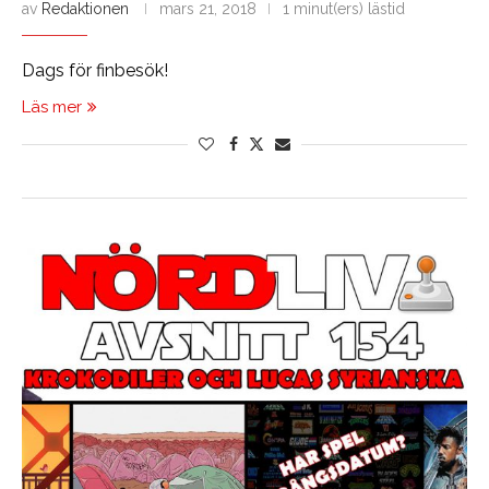
av
Redaktionen
mars 21, 2018
1 minut(ers) lästid
Dags för finbesök!
Läs mer