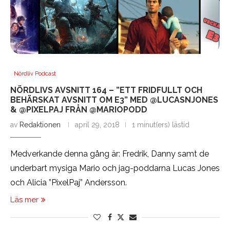
Nördliv Podcast
NÖRDLIVS AVSNITT 164 – ”ETT FRIDFULLT OCH
BEHÄRSKAT AVSNITT OM E3” MED @LUCASNJONES
& @PIXELPAJ FRÅN @MARIOPODD
av
Redaktionen
april 29, 2018
1 minut(ers) lästid
Medverkande denna gång är: Fredrik, Danny samt de
underbart mysiga Mario och jag-poddarna Lucas Jones
och Alicia ”PixelPaj” Andersson.
Läs mer