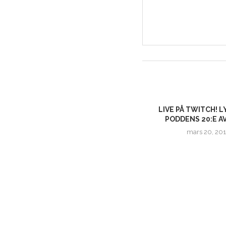
LIVE PÅ TWITCH! L
S
PODDENS 20:E A
mars 20, 201
SENARE RELEASE PÅ ITUNES (PÅ
SÖNDAG) & INGEN...
september 10, 2016