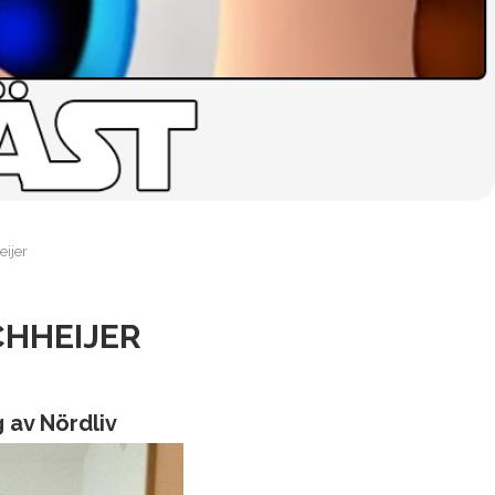
ijer
CHHEIJER
g av Nördliv