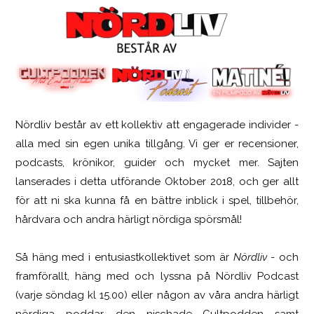
Nördliv består av ett kollektiv att engagerade individer -
SCUF Gaming Omega
alla med sin egen unika tillgång. Vi ger er recensioner,
podcasts, krönikor, guider och mycket mer. Sajten
lanserades i detta utförande Oktober 2018, och ger allt
för att ni ska kunna få en bättre inblick i spel, tillbehör,
hårdvara och andra härligt nördiga spörsmål!
Så häng med i entusiastkollektivet som är
Nördliv
- och
framförallt, häng med och lyssna på Nördliv Podcast
(varje söndag kl 15.00) eller någon av våra andra härligt
nördiga poddar, den nischade Cultpodden samt