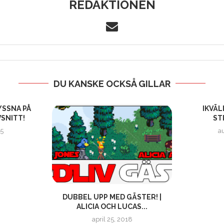
REDAKTIONEN
DU KANSKE OCKSÅ GILLAR
YSSNA PÅ
IKVÄL
VSNITT!
ST
5
au
DUBBEL UPP MED GÄSTER! |
ALICIA OCH LUCAS...
april 25, 2018