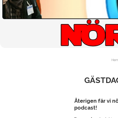
He
GÄSTDAG
Återigen får vi n
podcast!