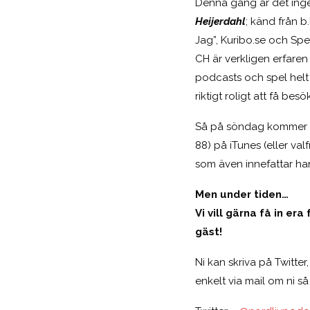
Denna gång är det ing
Heijerdahl
; känd från b
Jag”, Kuribo.se och Spe
CH är verkligen erfare
podcasts och spel helt 
riktigt roligt att få bes
Så på söndag kommer ni
88) på iTunes (eller val
som även innefattar han
Men under tiden…
Vi vill gärna få in era
gäst!
Ni kan skriva på Twitter
enkelt via mail om ni så