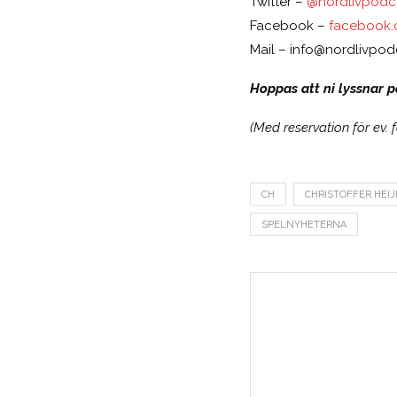
Twitter –
@nordlivpodca
Facebook –
facebook.
Mail –
info@nordlivpod
Hoppas att ni lyssnar på
(Med reservation för ev. 
CH
CHRISTOFFER HEI
SPELNYHETERNA