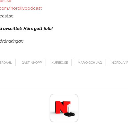
st.se
com/nordlivpodcast
cast.se
 avsnittet! Hörs gott folk!
förändringar)
JERDAHL
GÄSTINHOPP
KURIBO.SE
MARIO OCH JAG
NÖRDLIV 