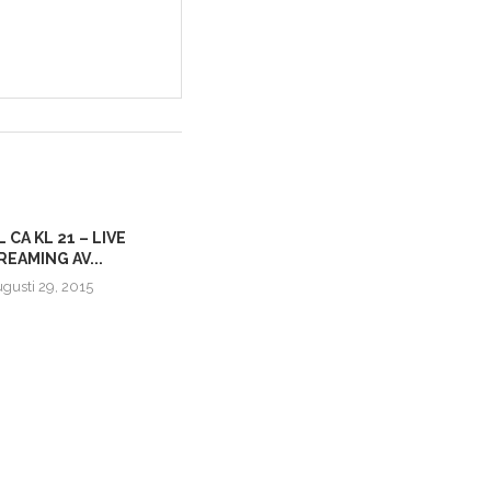
L CA KL 21 – LIVE
REAMING AV...
gusti 29, 2015
NÄST SISTA AVSNITTET – GÄSTAS
AV PETER FRÅN...
juli 2, 2016