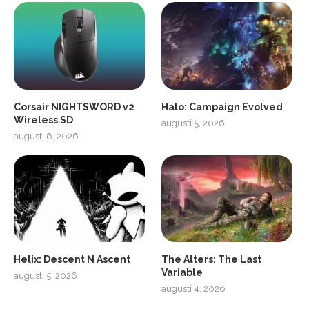
Corsair NIGHTSWORD v2
Halo: Campaign Evolved
Wireless SD
augusti 5, 2026
augusti 6, 2026
2
Soundcore Liberty 5 Pro
Helix: Descent N Ascent
The Alters: The Last
Variable
augusti 5, 2026
augusti 4, 2026