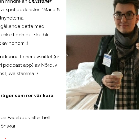
en mindre än
Christoffer
.la. spel podcasten ”Mario &
lnyheterna.
n gällande detta med
enkelt och det ska bli
ök av honom :)
 kunna ta ner avsnittet (nr
fri podcast app) av Nördliv
s ljuva stämma ;)
 frågor som rör vår kära
, på Facebook eller helt
 önskar!