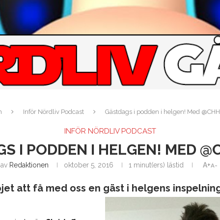
m
Inför Nördliv Podcast
Gästdags i podden i helgen! Med @CHHe
INFÖR NÖRDLIV PODCAST
S I PODDEN I HELGEN! MED @
av
Redaktionen
oktober 5, 2016
1 minut(ers) lästid
A+
A-
öjet att få med oss en gäst i helgens inspelnin