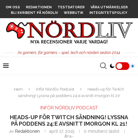
OM OSS
REDAKTIONEN
TESTDATORER
VÅRA UTMÄRKELSER
BLI SKRIBENT PÅ NÖRDLIV
WEBBUTIK
INTEGRITETSPOLICY
Av gamers, för gamers – spel, tech och nörderi sedan 2014.
Hem
Inför Nördliv Podcast
Heads-up för Twitch
sändning! Lyssna på poddens 24:e avsnitt imorgon kl 21!
INFÖR NÖRDLIV PODCAST
HEADS-UP FÖR TWITCH SÄNDNING! LYSSNA
PÅ PODDENS 24:E AVSNITT IMORGON KL 21!
av
Redaktionen
april 17, 2015
0 minut(ers) lästid
A+
A-