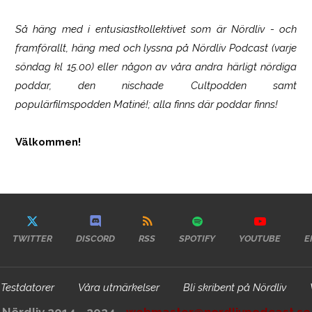
Så häng med i entusiastkollektivet som är
Nördliv
- och
framförallt, häng med och lyssna på Nördliv Podcast (varje
söndag kl 15.00) eller någon av våra andra härligt nördiga
poddar, den nischade Cultpodden samt
populärfilmspodden Matiné!; alla finns där poddar finns!
Välkommen!
TWITTER
DISCORD
RSS
SPOTIFY
YOUTUBE
E
Testdatorer
Våra utmärkelser
Bli skribent på Nördliv
Nördliv 2014 - 2024 -
webmaster@nordlivpodcast.se