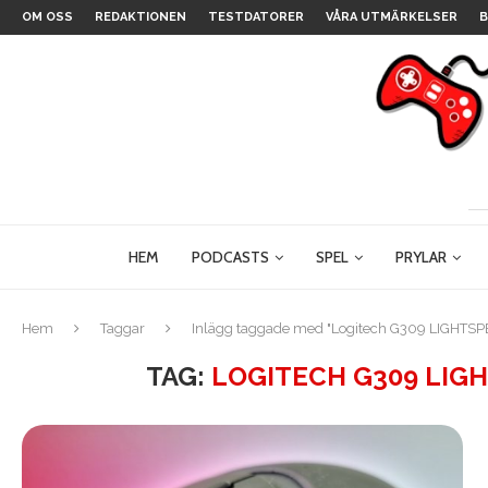
OM OSS
REDAKTIONEN
TESTDATORER
VÅRA UTMÄRKELSER
B
HEM
PODCASTS
SPEL
PRYLAR
Hem
Taggar
Inlägg taggade med "Logitech G309 LIGHTSP
TAG:
LOGITECH G309 LIG