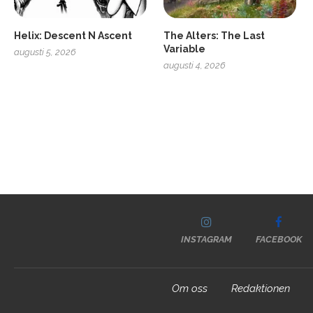
Helix: Descent N Ascent
The Alters: The Last
Variable
augusti 5, 2026
augusti 4, 2026
INSTAGRAM
FACEBOOK
Om oss
Redaktionen