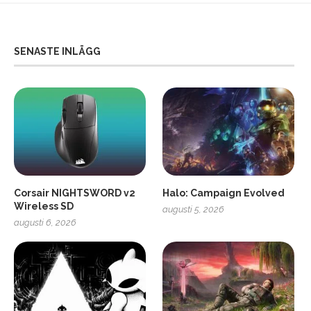
SENASTE INLÄGG
Corsair NIGHTSWORD v2
Halo: Campaign Evolved
Wireless SD
augusti 5, 2026
augusti 6, 2026
2
Soundcore Liberty 5 Pro