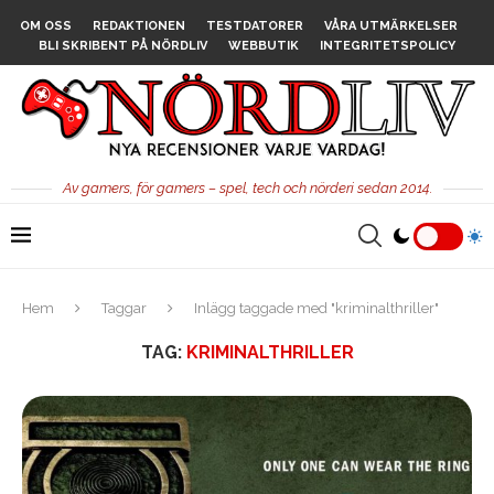
OM OSS
REDAKTIONEN
TESTDATORER
VÅRA UTMÄRKELSER
BLI SKRIBENT PÅ NÖRDLIV
WEBBUTIK
INTEGRITETSPOLICY
Av gamers, för gamers – spel, tech och nörderi sedan 2014.
Hem
Taggar
Inlägg taggade med "kriminalthriller"
TAG:
KRIMINALTHRILLER