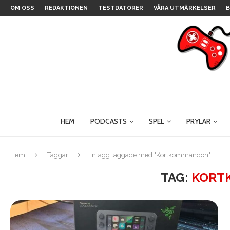
OM OSS
REDAKTIONEN
TESTDATORER
VÅRA UTMÄRKELSER
B
HEM
PODCASTS
SPEL
PRYLAR
Hem
Taggar
Inlägg taggade med "Kortkommandon"
TAG:
KORT