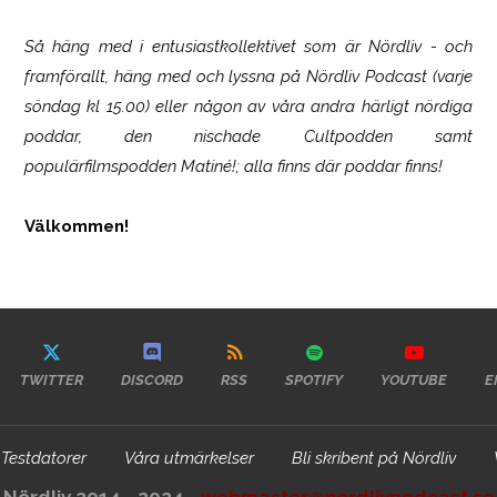
Så häng med i entusiastkollektivet som är
Nördliv
- och
framförallt, häng med och lyssna på Nördliv Podcast (varje
söndag kl 15.00) eller någon av våra andra härligt nördiga
poddar, den nischade Cultpodden samt
populärfilmspodden Matiné!; alla finns där poddar finns!
Välkommen!
TWITTER
DISCORD
RSS
SPOTIFY
YOUTUBE
E
Testdatorer
Våra utmärkelser
Bli skribent på Nördliv
Nördliv 2014 - 2024 -
webmaster@nordlivpodcast.se