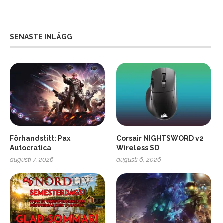
SENASTE INLÄGG
Förhandstitt: Pax
Corsair NIGHTSWORD v2
Autocratica
Wireless SD
augusti 7, 2026
augusti 6, 2026
2
Soundcore Liberty 5 Pro