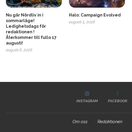
Nu går Nördliv in i
Halo: Campaign Evolved
sommarläge!
augusti 5, 2026
Ledighetsdags för
redaktionen !
Återkommer till fullo 17
augusti!
augusti 6, 2026
INSTAGRAM
FACEBOOK
Om oss
Redaktionen