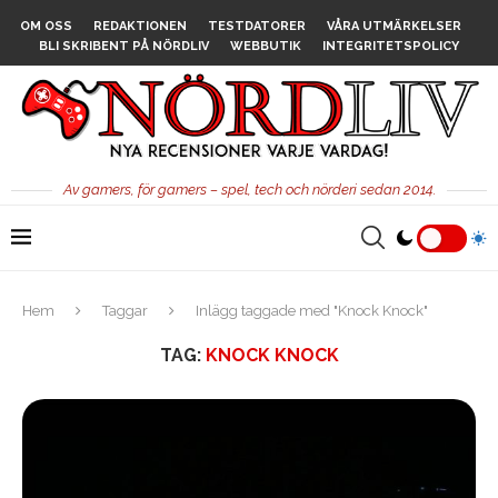
OM OSS
REDAKTIONEN
TESTDATORER
VÅRA UTMÄRKELSER
BLI SKRIBENT PÅ NÖRDLIV
WEBBUTIK
INTEGRITETSPOLICY
Av gamers, för gamers – spel, tech och nörderi sedan 2014.
Hem
Taggar
Inlägg taggade med "Knock Knock"
TAG:
KNOCK KNOCK