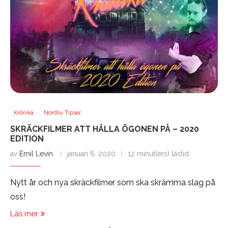
Krönika
Nördliv Tipsar
SKRÄCKFILMER ATT HÅLLA ÖGONEN PÅ – 2020
EDITION
av
Emil Levin
januari 6, 2020
12 minut(ers) lästid
Nytt år och nya skräckfilmer som ska skrämma slag på
oss!
Läs mer