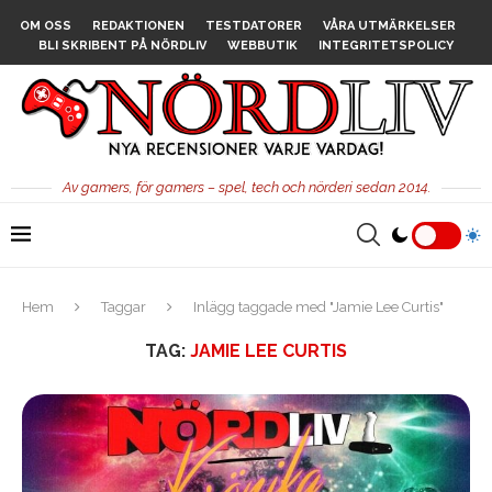
OM OSS
REDAKTIONEN
TESTDATORER
VÅRA UTMÄRKELSER
BLI SKRIBENT PÅ NÖRDLIV
WEBBUTIK
INTEGRITETSPOLICY
Av gamers, för gamers – spel, tech och nörderi sedan 2014.
Hem
Taggar
Inlägg taggade med "Jamie Lee Curtis"
TAG:
JAMIE LEE CURTIS