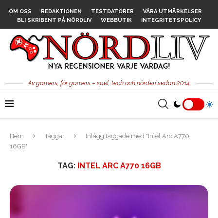
OM OSS
REDAKTIONEN
TESTDATORER
VÅRA UTMÄRKELSER
BLI SKRIBENT PÅ NÖRDLIV
WEBBUTIK
INTEGRITETSPOLICY
Av gamers, för gamers – spel, tech och nörderi sedan 2014.
Hem
Taggar
Inlägg taggade med "Intel Arc A770
16GB"
TAG:
INTEL ARC A770 16GB