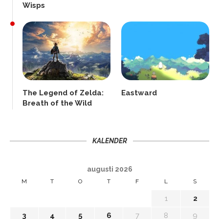
Wisps
The Legend of Zelda:
Eastward
Breath of the Wild
KALENDER
augusti 2026
M
T
O
T
F
L
S
1
2
3
4
5
6
7
8
9