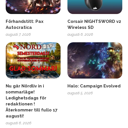
Förhandstitt: Pax
Corsair NIGHTSWORD v2
Autocratica
Wireless SD
augusti 7, 2026
augusti 6, 2026
Nu går Nördliv in i
Halo: Campaign Evolved
sommarläge!
augusti 5, 2026
Ledighetsdags för
redaktionen !
Återkommer till fullo 17
augusti!
augusti 6, 2026