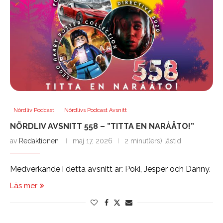
Nördliv Podcast
Nördlivs Podcast Avsnitt
NÖRDLIV AVSNITT 558 – ”TITTA EN NARÅÅTO!”
av
Redaktionen
maj 17, 2026
2 minut(ers) lästid
Medverkande i detta avsnitt är: Poki, Jesper och Danny.
Läs mer