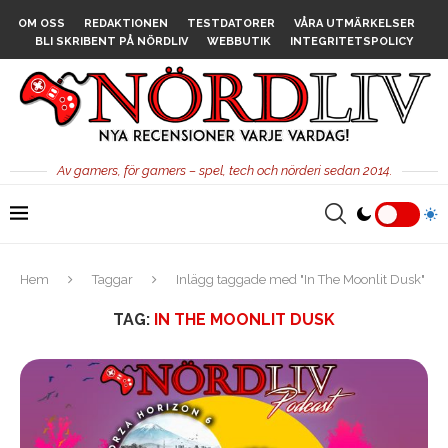
OM OSS
REDAKTIONEN
TESTDATORER
VÅRA UTMÄRKELSER
BLI SKRIBENT PÅ NÖRDLIV
WEBBUTIK
INTEGRITETSPOLICY
Av gamers, för gamers – spel, tech och nörderi sedan 2014.
Hem
Taggar
Inlägg taggade med "In The Moonlit Dusk"
TAG:
IN THE MOONLIT DUSK