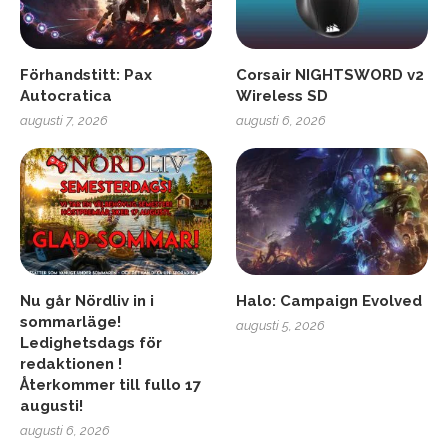
Förhandstitt: Pax
Corsair NIGHTSWORD v2
Autocratica
Wireless SD
augusti 7, 2026
augusti 6, 2026
Nu går Nördliv in i
Halo: Campaign Evolved
sommarläge!
augusti 5, 2026
Ledighetsdags för
redaktionen !
Återkommer till fullo 17
augusti!
augusti 6, 2026