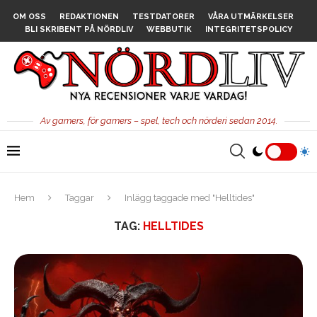
OM OSS
REDAKTIONEN
TESTDATORER
VÅRA UTMÄRKELSER
BLI SKRIBENT PÅ NÖRDLIV
WEBBUTIK
INTEGRITETSPOLICY
Av gamers, för gamers – spel, tech och nörderi sedan 2014.
Hem
Taggar
Inlägg taggade med "Helltides"
TAG:
HELLTIDES