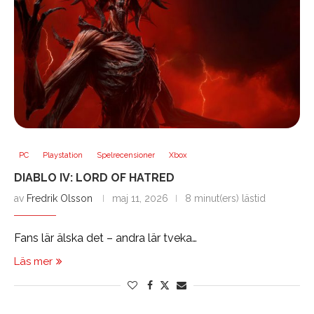
PC
Playstation
Spelrecensioner
Xbox
DIABLO IV: LORD OF HATRED
av
Fredrik Olsson
maj 11, 2026
8 minut(ers) lästid
Fans lär älska det – andra lär tveka…
Läs mer