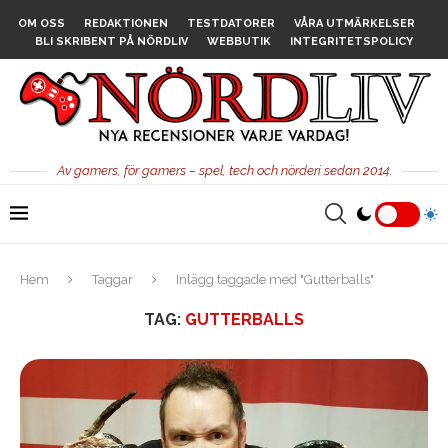
OM OSS
REDAKTIONEN
TESTDATORER
VÅRA UTMÄRKELSER
BLI SKRIBENT PÅ NÖRDLIV
WEBBUTIK
INTEGRITETSPOLICY
Av gamers, för gamers – spel, tech och nörderi sedan 2014.
Hem
Taggar
Inlägg taggade med "Gutterballs"
TAG:
GUTTERBALLS