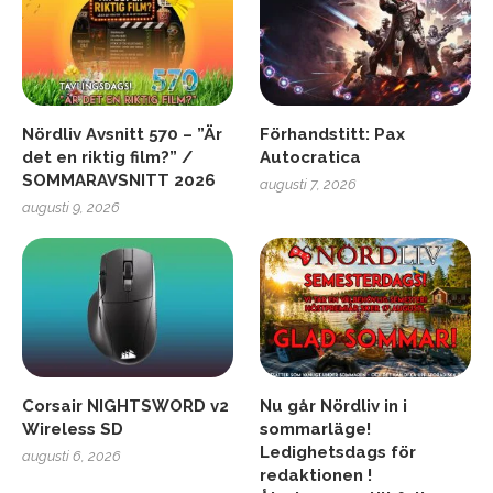
Nördliv Avsnitt 570 – ”Är
Förhandstitt: Pax
det en riktig film?” /
Autocratica
SOMMARAVSNITT 2026
augusti 7, 2026
augusti 9, 2026
Corsair NIGHTSWORD v2
Nu går Nördliv in i
Wireless SD
sommarläge!
Ledighetsdags för
augusti 6, 2026
redaktionen !