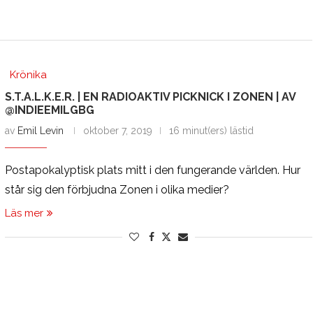
Krönika
S.T.A.L.K.E.R. | EN RADIOAKTIV PICKNICK I ZONEN | AV
@INDIEEMILGBG
av
Emil Levin
oktober 7, 2019
16 minut(ers) lästid
Postapokalyptisk plats mitt i den fungerande världen. Hur
står sig den förbjudna Zonen i olika medier?
Läs mer