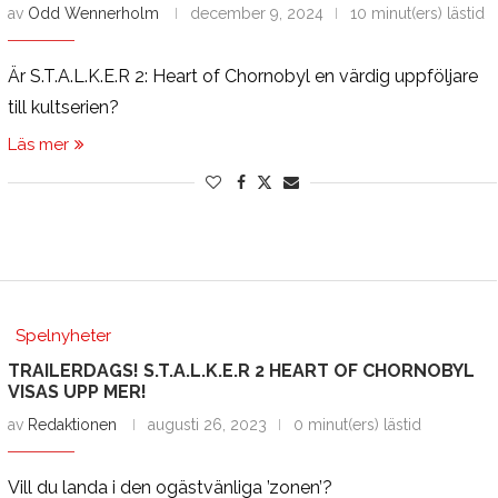
av
Odd Wennerholm
december 9, 2024
10 minut(ers) lästid
Är S.T.A.L.K.E.R 2: Heart of Chornobyl en värdig uppföljare
till kultserien?
Läs mer
Spelnyheter
TRAILERDAGS! S.T.A.L.K.E.R 2 HEART OF CHORNOBYL
VISAS UPP MER!
av
Redaktionen
augusti 26, 2023
0 minut(ers) lästid
Vill du landa i den ogästvänliga ’zonen’?