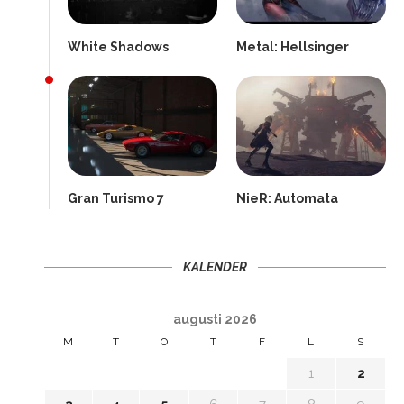
White Shadows
Metal: Hellsinger
Gran Turismo 7
NieR: Automata
KALENDER
augusti 2026
M
T
O
T
F
L
S
1
2