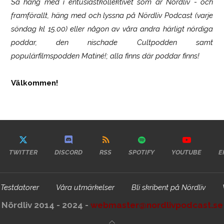
Så häng med i entusiastkollektivet som är
Nördliv
- och
framförallt, häng med och lyssna på Nördliv Podcast (varje
söndag kl 15.00) eller någon av våra andra härligt nördiga
poddar, den nischade Cultpodden samt
populärfilmspodden Matiné!; alla finns där poddar finns!
Välkommen!
TWITTER
DISCORD
RSS
SPOTIFY
YOUTUBE
E
Testdatorer
Våra utmärkelser
Bli skribent på Nördliv
Nördliv 2014 - 2024 -
webmaster@nordlivpodcast.se