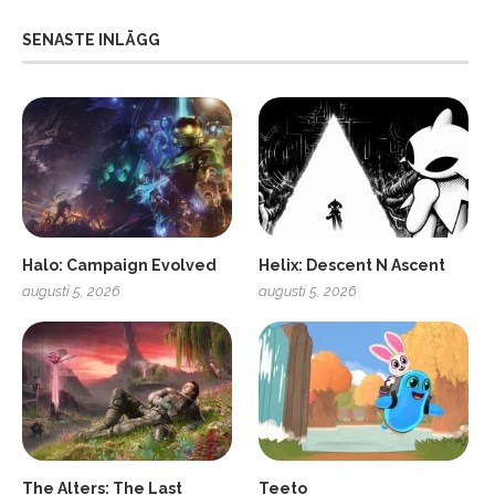
SENASTE INLÄGG
Halo: Campaign Evolved
Helix: Descent N Ascent
augusti 5, 2026
augusti 5, 2026
ro
SCUF Gaming Omega
The Alters: The Last
Teeto