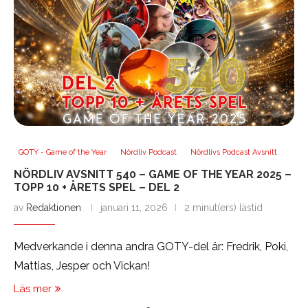
GOTY - Game of the Year
Nördliv Podcast
Nördlivs Podcast Avsnitt
NÖRDLIV AVSNITT 540 – GAME OF THE YEAR 2025 –
TOPP 10 + ÅRETS SPEL – DEL 2
av
Redaktionen
januari 11, 2026
2 minut(ers) lästid
Medverkande i denna andra GOTY-del är: Fredrik, Poki,
Mattias, Jesper och Vickan!
Läs mer