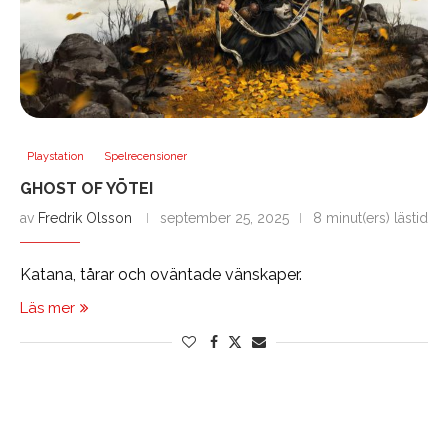
Playstation
Spelrecensioner
GHOST OF YŌTEI
av
Fredrik Olsson
september 25, 2025
8 minut(ers) lästid
Katana, tårar och oväntade vänskaper.
Läs mer