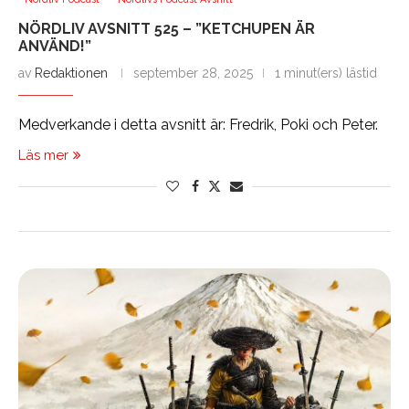
NÖRDLIV AVSNITT 525 – ”KETCHUPEN ÄR
ANVÄND!”
av
Redaktionen
september 28, 2025
1 minut(ers) lästid
Medverkande i detta avsnitt är: Fredrik, Poki och Peter.
Läs mer