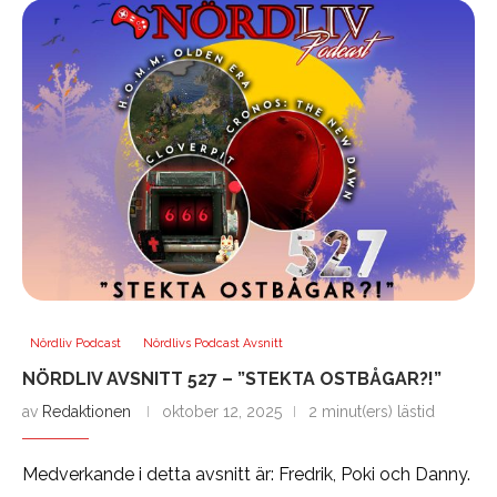
Nördliv Podcast
Nördlivs Podcast Avsnitt
NÖRDLIV AVSNITT 527 – ”STEKTA OSTBÅGAR?!”
av
Redaktionen
oktober 12, 2025
2 minut(ers) lästid
Medverkande i detta avsnitt är: Fredrik, Poki och Danny.