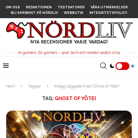
OM OSS
REDAKTIONEN
TESTDATORER
VÅRA UTMÄRKELSER
BLI SKRIBENT PÅ NÖRDLIV
WEBBUTIK
INTEGRITETSPOLICY
Av gamers, för gamers – spel, tech och nörderi sedan 2014.
Hem
Taggar
Inlägg taggade med "Ghost of Yōtei"
TAG:
GHOST OF YŌTEI