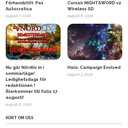
Förhandstitt: Pax
Corsair NIGHTSWORD v2
Autocratica
Wireless SD
augusti 7, 2026
augusti 6, 2026
Nu går Nördliv in i
Halo: Campaign Evolved
sommarläge!
augusti 5, 2026
Ledighetsdags för
redaktionen !
Återkommer till fullo 17
augusti!
augusti 6, 2026
KORT OM OSS