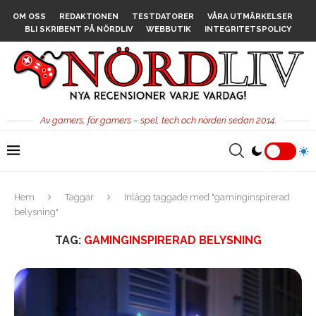
OM OSS
REDAKTIONEN
TESTDATORER
VÅRA UTMÄRKELSER
BLI SKRIBENT PÅ NÖRDLIV
WEBBUTIK
INTEGRITETSPOLICY
Av gamers, för gamers – spel, tech och nörderi sedan 2014.
Hem
Taggar
Inlägg taggade med "gaminginspirerad
belysning"
TAG:
GAMINGINSPIRERAD BELYSNING