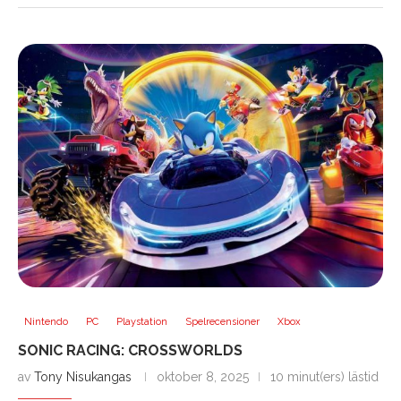
Nintendo
PC
Playstation
Spelrecensioner
Xbox
SONIC RACING: CROSSWORLDS
av
Tony Nisukangas
oktober 8, 2025
10 minut(ers) lästid