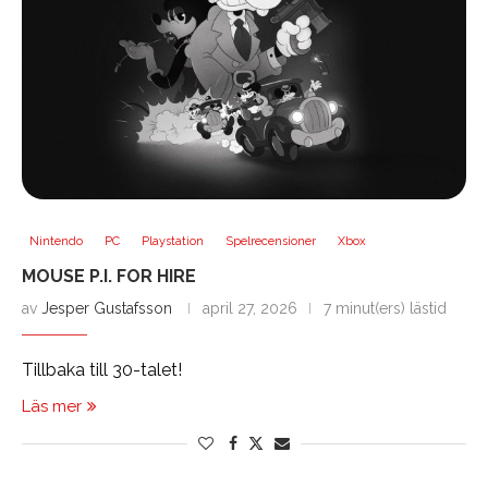
Nintendo
PC
Playstation
Spelrecensioner
Xbox
MOUSE P.I. FOR HIRE
av
Jesper Gustafsson
april 27, 2026
7 minut(ers) lästid
Tillbaka till 30-talet!
Läs mer