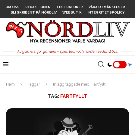
OM OSS
REDAKTIONEN
TESTDATORER
VÅRA UTMÄRKELSER
BLI SKRIBENT PÅ NÖRDLIV
WEBBUTIK
INTEGRITETSPOLICY
Av gamers, för gamers – spel, tech och nörderi sedan 2014.
Hem
Taggar
Inlägg taggade med "Fartfyllt"
TAG:
FARTFYLLT