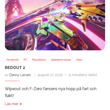
Nintendo
PC
Playstation
Spelrecensioner
Xbox
REDOUT 2
av
Danny Larsen
augusti 17, 2022
9 minut(ers) lästid
Wipeout och F-Zero fansens nya hopp på fart och
fläkt!
Läs mer