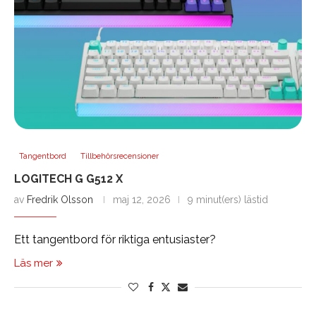
Tangentbord
Tillbehörsrecensioner
LOGITECH G G512 X
av
Fredrik Olsson
maj 12, 2026
9 minut(ers) lästid
Ett tangentbord för riktiga entusiaster?
Läs mer