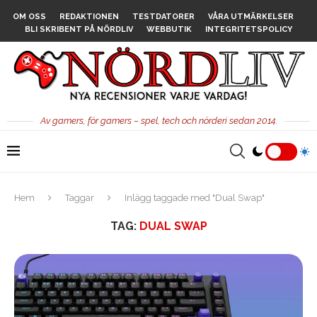
OM OSS
REDAKTIONEN
TESTDATORER
VÅRA UTMÄRKELSER
BLI SKRIBENT PÅ NÖRDLIV
WEBBUTIK
INTEGRITETSPOLICY
Av gamers, för gamers – spel, tech och nörderi sedan 2014.
Hem
Taggar
Inlägg taggade med "Dual Swap"
TAG:
DUAL SWAP