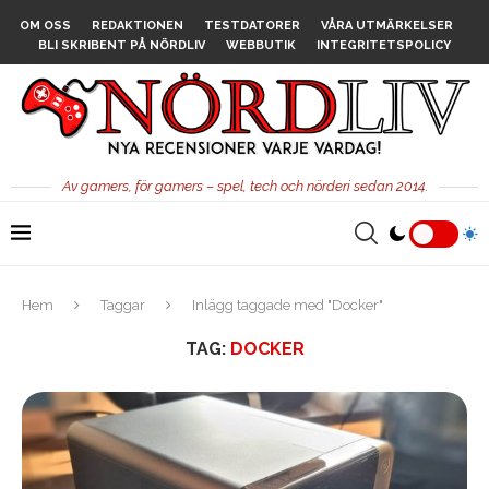
OM OSS
REDAKTIONEN
TESTDATORER
VÅRA UTMÄRKELSER
BLI SKRIBENT PÅ NÖRDLIV
WEBBUTIK
INTEGRITETSPOLICY
Av gamers, för gamers – spel, tech och nörderi sedan 2014.
Hem
Taggar
Inlägg taggade med "Docker"
TAG:
DOCKER