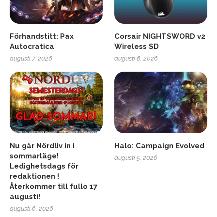
Förhandstitt: Pax
Corsair NIGHTSWORD v2
Autocratica
Wireless SD
augusti 7, 2026
augusti 6, 2026
Nu går Nördliv in i
Halo: Campaign Evolved
sommarläge!
augusti 5, 2026
Ledighetsdags för
redaktionen !
Återkommer till fullo 17
augusti!
augusti 6, 2026