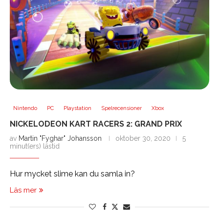
Nintendo
PC
Playstation
Spelrecensioner
Xbox
NICKELODEON KART RACERS 2: GRAND PRIX
av
Martin "Fyghar" Johansson
oktober 30, 2020
5
minut(ers) lästid
Hur mycket slime kan du samla in?
Läs mer