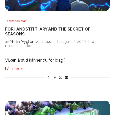
Förhandstittar
FÖRHANDSTITT: ARY AND THE SECRET OF
SEASONS
av
Martin "Fyghar" Johansson
augusti 5, 2020
4
minut(ers) lästid
Vilken årstid känner du för idag?
Läs mer