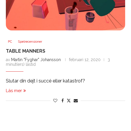
PC
Spelrecensioner
TABLE MANNERS
av
Martin "Fyghar" Johansson
februari 12, 2020
3
minut(ers) lästid
Slutar din dejt i succé eller katastrof?
Läs mer