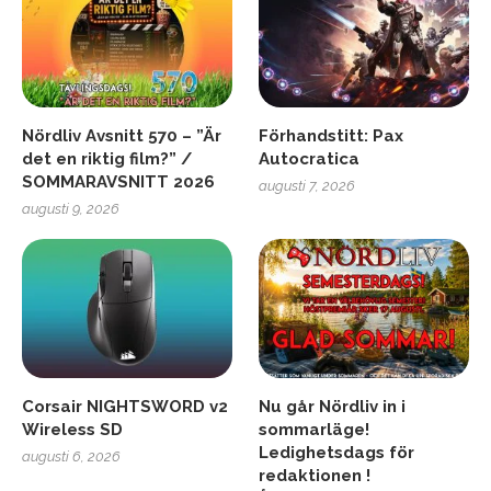
Nördliv Avsnitt 570 – ”Är
Förhandstitt: Pax
det en riktig film?” /
Autocratica
SOMMARAVSNITT 2026
augusti 7, 2026
augusti 9, 2026
Corsair NIGHTSWORD v2
Nu går Nördliv in i
Wireless SD
sommarläge!
Ledighetsdags för
augusti 6, 2026
redaktionen !