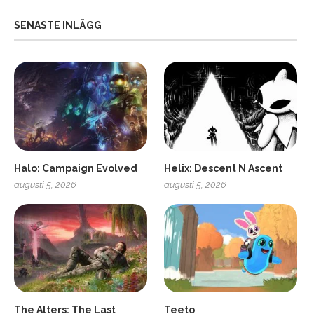
SENASTE INLÄGG
Halo: Campaign Evolved
Helix: Descent N Ascent
augusti 5, 2026
augusti 5, 2026
ro
SCUF Gaming Omega
The Alters: The Last
Teeto