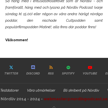
Så häng med i entusiastkollektivet som är
Nördliv
- och
framförallt, häng med och lyssna på Nördliv Podcast (varje
söndag kl 15.00) eller någon av våra andra härligt nördiga
poddar, den nischade Cultpodden samt
populärfilmspodden Matiné!; alla finns där poddar finns!
Välkommen!
TWITTER
DISCORD
RSS
SPOTIFY
YOUTUBE
E
Testdatorer
Våra utmärkelser
Bli skribent på Nördliv
Nördliv 2014 - 2024 -
webmaster@nordlivpodcast.se