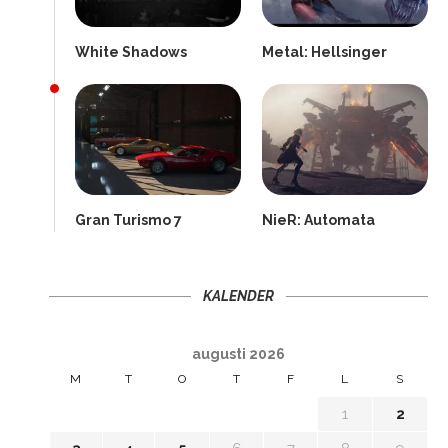
White Shadows
Metal: Hellsinger
Gran Turismo 7
NieR: Automata
KALENDER
augusti 2026
M
T
O
T
F
L
S
1
2