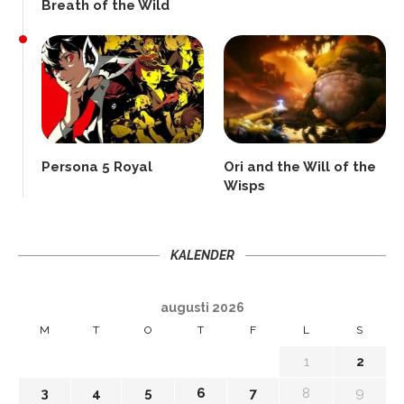
Breath of the Wild
Persona 5 Royal
Ori and the Will of the
Wisps
KALENDER
augusti 2026
M
T
O
T
F
L
S
1
2
3
4
5
6
7
8
9