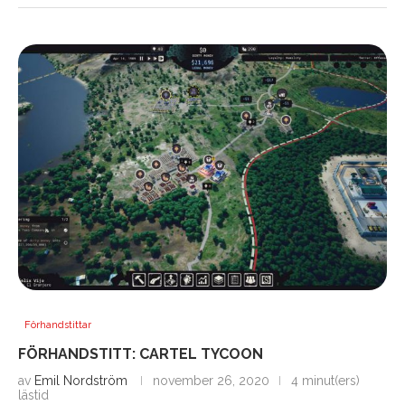
Förhandstittar
FÖRHANDSTITT: CARTEL TYCOON
av
Emil Nordström
november 26, 2020
4 minut(ers)
lästid