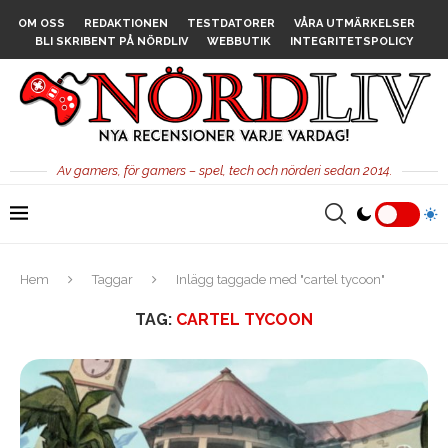
OM OSS
REDAKTIONEN
TESTDATORER
VÅRA UTMÄRKELSER
BLI SKRIBENT PÅ NÖRDLIV
WEBBUTIK
INTEGRITETSPOLICY
Av gamers, för gamers – spel, tech och nörderi sedan 2014.
Hem
Taggar
Inlägg taggade med "cartel tycoon"
TAG:
CARTEL TYCOON