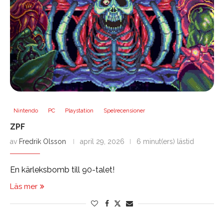
Nintendo
PC
Playstation
Spelrecensioner
ZPF
av
Fredrik Olsson
april 29, 2026
6 minut(ers) lästid
En kärleksbomb till 90-talet!
Läs mer