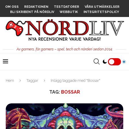
OM OSS
REDAKTIONEN
TESTDATORER
VÅRA UTMÄRKELSER
BLI SKRIBENT PÅ NÖRDLIV
WEBBUTIK
INTEGRITETSPOLICY
Av gamers, för gamers – spel, tech och nörderi sedan 2014.
Hem
Taggar
Inlägg taggade med "Bossar"
TAG:
BOSSAR