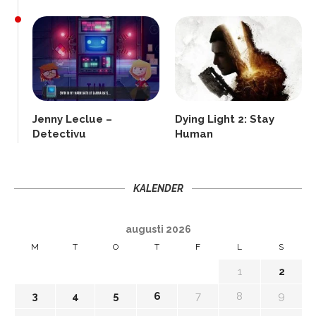
Jenny Leclue –
Dying Light 2: Stay
Detectivu
Human
KALENDER
augusti 2026
M
T
O
T
F
L
S
1
2
3
4
5
6
7
8
9