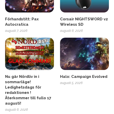
Förhandstitt: Pax
Corsair NIGHTSWORD v2
Autocratica
Wireless SD
augusti 7, 2026
augusti 6, 2026
Nu går Nördliv in i
Halo: Campaign Evolved
sommarläge!
augusti 5, 2026
Ledighetsdags för
redaktionen !
Återkommer till fullo 17
augusti!
augusti 6, 2026