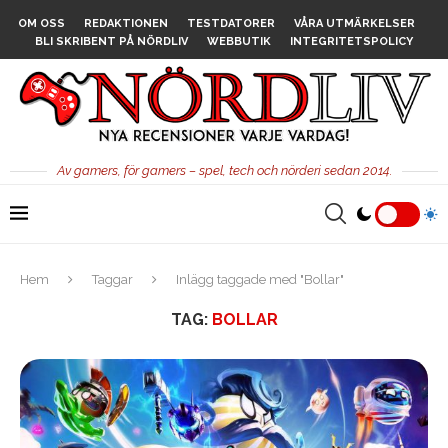
OM OSS
REDAKTIONEN
TESTDATORER
VÅRA UTMÄRKELSER
BLI SKRIBENT PÅ NÖRDLIV
WEBBUTIK
INTEGRITETSPOLICY
Av gamers, för gamers – spel, tech och nörderi sedan 2014.
Hem
Taggar
Inlägg taggade med "Bollar"
TAG:
BOLLAR