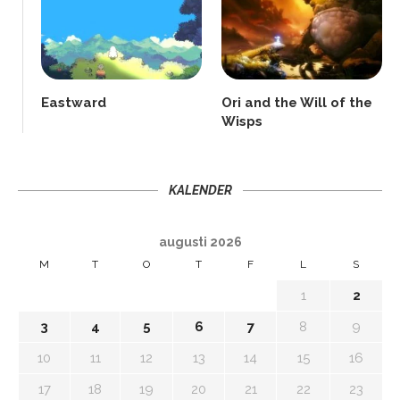
Eastward
Ori and the Will of the
Wisps
KALENDER
augusti 2026
M
T
O
T
F
L
S
1
2
3
4
5
6
7
8
9
10
11
12
13
14
15
16
17
18
19
20
21
22
23