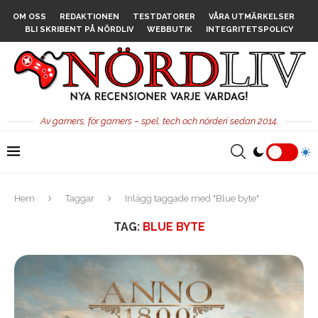
OM OSS
REDAKTIONEN
TESTDATORER
VÅRA UTMÄRKELSER
BLI SKRIBENT PÅ NÖRDLIV
WEBBUTIK
INTEGRITETSPOLICY
Av gamers, för gamers – spel, tech och nörderi sedan 2014.
Hem
Taggar
Inlägg taggade med "Blue byte"
TAG:
BLUE BYTE