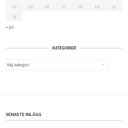
24
25
26
27
28
29
30
31
« jul
KATEGORIER
SENASTE INLÄGG