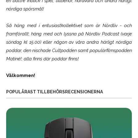
en bättre inblick i spel, tillbehör, hårdvara och andra härligt
nördiga spörsmål!
Så häng med i entusiastkollektivet som är
Nördliv
- och
framförallt, häng med och lyssna på Nördliv Podcast (varje
söndag kl 15.00) eller någon av våra andra härligt nördiga
poddar, den nischade Cultpodden samt populärfilmspodden
Matiné!; alla finns där poddar finns!
Välkommen!
POPULÄRAST TILLBEHÖRSRECENSIONERNA