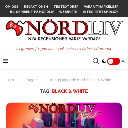
OM OSS
REDAKTIONEN
TESTDATORER
VÅRA UTMÄRKELSER
BLI SKRIBENT PÅ NÖRDLIV
WEBBUTIK
INTEGRITETSPOLICY
Av gamers, för gamers – spel, tech och nörderi sedan 2014.
Hem
Taggar
Inlägg taggade med "Black & White"
TAG:
BLACK & WHITE