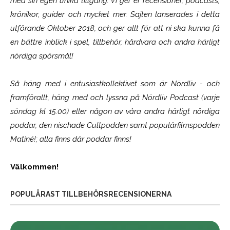
med sin egen unika tillgång. Vi ger er recensioner, podcasts,
krönikor, guider och mycket mer. Sajten lanserades i detta
utförande Oktober 2018, och ger allt för att ni ska kunna få
en bättre inblick i spel, tillbehör, hårdvara och andra härligt
nördiga spörsmål!
Så häng med i entusiastkollektivet som är
Nördliv
- och
framförallt, häng med och lyssna på Nördliv Podcast (varje
söndag kl 15.00) eller någon av våra andra härligt nördiga
poddar, den nischade Cultpodden samt populärfilmspodden
Matiné!; alla finns där poddar finns!
Välkommen!
POPULÄRAST TILLBEHÖRSRECENSIONERNA