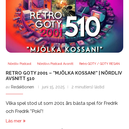
Nördliv Podcast
Nördlivs Podcast Avsnitt
Retro GOTY / GOTY RESAN
RETRO GOTY 2001 – ”MJÖLKA KOSSAN!” | NÖRDLIV
AVSNITT 510
av
Redaktionen
juni 15, 2025
2 minut(ers) lästid
Vilka spel stod ut som 2001 års bästa spel för Fredrik
och Fredrik ”Poki”!
Läs mer