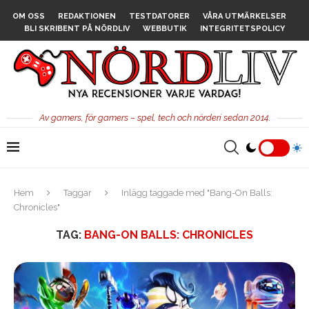
OM OSS
REDAKTIONEN
TESTDATORER
VÅRA UTMÄRKELSER
BLI SKRIBENT PÅ NÖRDLIV
WEBBUTIK
INTEGRITETSPOLICY
Av gamers, för gamers – spel, tech och nörderi sedan 2014.
Hem
Taggar
Inlägg taggade med "Bang-On Balls:
Chronicles"
TAG:
BANG-ON BALLS: CHRONICLES