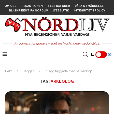
OM OSS
REDAKTIONEN
TESTDATORER
VÅRA UTMÄRKELSER
BLI SKRIBENT PÅ NÖRDLIV
WEBBUTIK
INTEGRITETSPOLICY
Av gamers, för gamers – spel, tech och nörderi sedan 2014.
Hem
Taggar
Inlägg taggade med "Arkeolog"
TAG:
ARKEOLOG