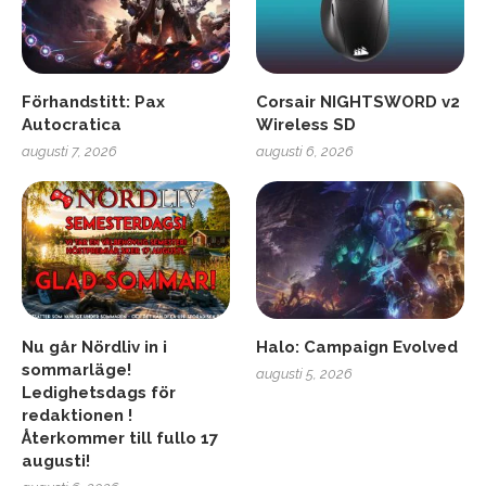
Förhandstitt: Pax
Corsair NIGHTSWORD v2
Autocratica
Wireless SD
augusti 7, 2026
augusti 6, 2026
Nu går Nördliv in i
Halo: Campaign Evolved
sommarläge!
augusti 5, 2026
Ledighetsdags för
redaktionen !
Återkommer till fullo 17
augusti!